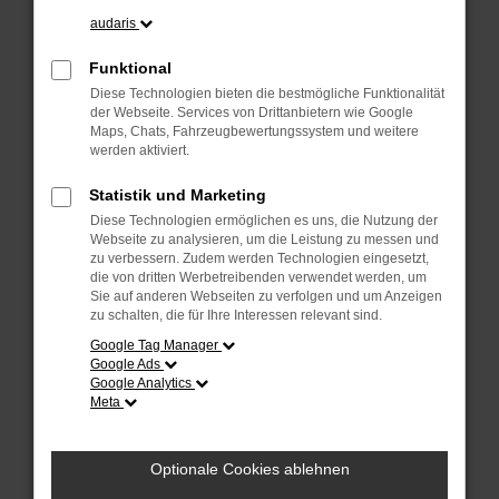
Manche Erweiterungen, wie Werbeblocker,
audaris
können das Laden bestimmter Seiten
verhindern. Funktioniert die Seite in einem
Funktional
anderen Browser oder in einem privaten
Diese Technologien bieten die bestmögliche Funktionalität
Fenster?
der Webseite. Services von Drittanbietern wie Google
Maps, Chats, Fahrzeugbewertungssystem und weitere
Starte dein Gerät neu.
werden aktiviert.
Das kann manchmal helfen, vorübergehende
Probleme zu beheben.
Statistik und Marketing
Stelle sicher, dass dein Browser und dein
Diese Technologien ermöglichen es uns, die Nutzung der
Webseite zu analysieren, um die Leistung zu messen und
Betriebssystem auf dem neuesten Stand
zu verbessern. Zudem werden Technologien eingesetzt,
sind.
die von dritten Werbetreibenden verwendet werden, um
Veraltete Software birgt nicht nur ein
Sie auf anderen Webseiten zu verfolgen und um Anzeigen
zu schalten, die für Ihre Interessen relevant sind.
Sicherheitsrisiko, sondern kann auch dazu
führen, dass bestimmte Funktionen nicht mehr
Google Tag Manager
Google Ads
unterstützt werden.
Google Analytics
Wende dich an den Webseitenbetreiber.
Meta
Wenn du alle oben genannten Schritte versucht
hast, kontaktiere uns bitte. Wir werden
Optionale Cookies ablehnen
versuchen, das Problem zu beheben. Du kannst