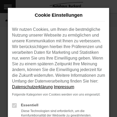
Zum
Hauptinhalt
Cookie Einstellungen
springen
Startseite
Verkauf
Fahrzeugbestand
Wir nutzen Cookies, um Ihnen die bestmögliche
Nutzung unserer Webseite zu ermöglichen und
unsere Kommunikation mit Ihnen zu verbessern.
FEHLER:
Wir berücksichtigen hierbei Ihre Präferenzen und
verarbeiten Daten für Marketing und Statistiken
NETWORK ERROR
nur, wenn Sie uns Ihre Einwilligung geben. Wenn
Sie zu einem späteren Zeitpunkt Ihre Meinung
ändern, können Sie die Einwilligung jederzeit für
Beim Laden ist ein Fehler aufgetreten.
die Zukunft widerrufen. Weitere Informationen zum
Hier sind ein paar Tipps, die dir helfen können:
Umfang der Datenverarbeitung finden Sie hier:
Datenschutzerklärung
Impressum
Überprüfe deine Firewall und deine
Internetverbindung.
Folgende Kategorien von Cookies werden von uns eingesetzt:
Laden andere Webseiten, zum Beispiel deine
Essentiell
Suchmaschine?
Diese Technologien sind erforderlich, um die
Prüfe deine Browsererweiterungen.
Kernfunktionalität der Webseite zu gewährleisten.