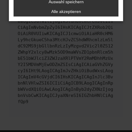
uns diesen Text schicken, um uns bei der
Auswahl speichern
Fehlersuche zu unterstützen:
Alle akzeptieren
ewogICJuYW1lIjogIk5ldHdvcmtFcnJvciIs
CiAgImNvbmZpZyI6IHsKICAgICJtZXRob2Qi
OiAiR0VUIiwKICAgICJ1cmwiOiAiaHR0cHM6
Ly9hcGkueC5ha3MtcHJvZC5hdWRhcmlzLm5l
dC92MS9jbGllbnRzLzIyMzgvd2Vic2l0ZS12
ZWhpY2xlcy8wMzk5OD9maWVsZD1pbnRlcm5h
bE51bWJlciZ3ZWJzaXRlPTVmY2RmMDhhMzUx
Y2I5MDVmMjEwODZmZSIsCiAgICAiaGVhZGVy
cyI6IHt9LAogICAgImJvZHkiOiBudWxsLAog
ICAgImV4cGVjdCI6IHsKICAgICAgInJlc3Bv
bnNlVHlwZSI6ICIiCiAgICB9LAogICAgInRp
bWVvdXQiOiAwLAogICAgInByb2dyZXNzIjog
bnVsbCwKICAgICJyaXNreSI6IGZhbHNlCiAg
fQp9