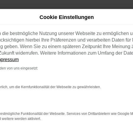
Cookie Einstellungen
n die bestmögliche Nutzung unserer Webseite zu ermöglichen 
cksichtigen hierbei Ihre Präferenzen und verarbeiten Daten für 
ng geben. Wenn Sie zu einem späteren Zeitpunkt Ihre Meinung 
e Zukunft widerrufen. Weitere Informationen zum Umfang der Dat
mpressum
RK ERROR
en von uns eingesetzt:
en:
rlich, um die Kernfunktionalität der Webseite zu gewährleisten.
ernetverbindung.
e Suchmaschine?
estmögliche Funktionalität der Webseite. Services von Drittanbietern wie Google 
nnen das Laden bestimmter Seiten verhindern. Funktioniert die 
eitere werden aktiviert.