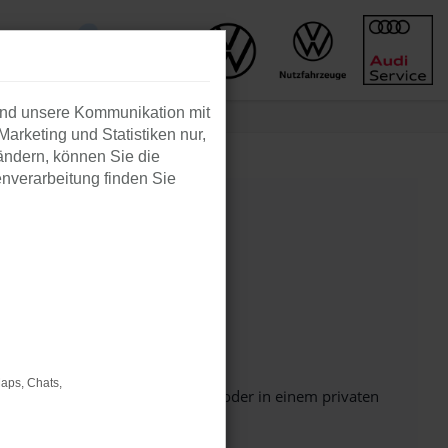
und unsere Kommunikation mit
Marketing und Statistiken nur,
ändern, können Sie die
enverarbeitung finden Sie
Maps, Chats,
Seite in einem anderen Browser oder in einem privaten