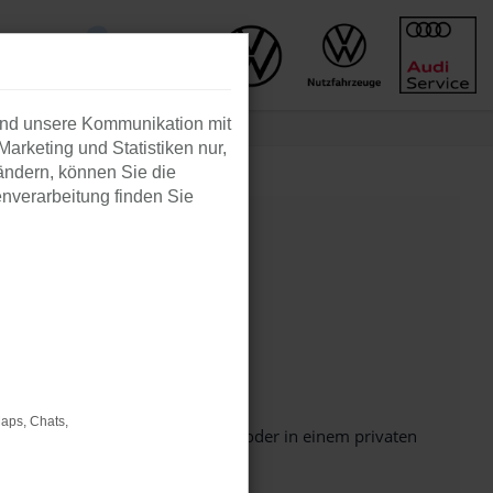
und unsere Kommunikation mit
Marketing und Statistiken nur,
ändern, können Sie die
enverarbeitung finden Sie
Maps, Chats,
Seite in einem anderen Browser oder in einem privaten