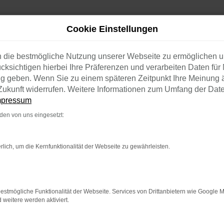
Cookie Einstellungen
n die bestmögliche Nutzung unserer Webseite zu ermöglichen 
cksichtigen hierbei Ihre Präferenzen und verarbeiten Daten für 
ng geben. Wenn Sie zu einem späteren Zeitpunkt Ihre Meinung 
e Zukunft widerrufen. Weitere Informationen zum Umfang der Dat
mpressum
RK ERROR
en von uns eingesetzt:
en:
rlich, um die Kernfunktionalität der Webseite zu gewährleisten.
ernetverbindung.
e Suchmaschine?
estmögliche Funktionalität der Webseite. Services von Drittanbietern wie Google 
nnen das Laden bestimmter Seiten verhindern. Funktioniert die 
eitere werden aktiviert.