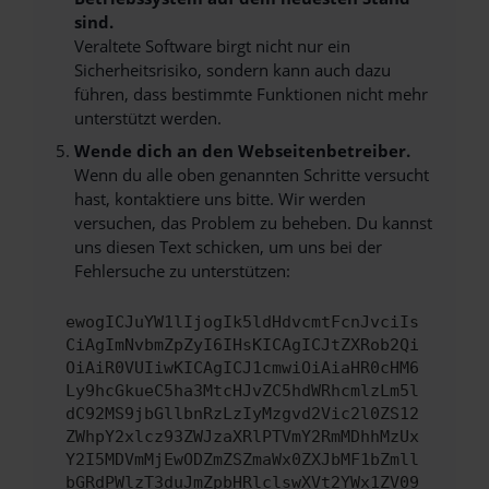
sind.
Veraltete Software birgt nicht nur ein
Sicherheitsrisiko, sondern kann auch dazu
führen, dass bestimmte Funktionen nicht mehr
unterstützt werden.
Wende dich an den Webseitenbetreiber.
Wenn du alle oben genannten Schritte versucht
hast, kontaktiere uns bitte. Wir werden
versuchen, das Problem zu beheben. Du kannst
uns diesen Text schicken, um uns bei der
Fehlersuche zu unterstützen:
ewogICJuYW1lIjogIk5ldHdvcmtFcnJvciIs
CiAgImNvbmZpZyI6IHsKICAgICJtZXRob2Qi
OiAiR0VUIiwKICAgICJ1cmwiOiAiaHR0cHM6
Ly9hcGkueC5ha3MtcHJvZC5hdWRhcmlzLm5l
dC92MS9jbGllbnRzLzIyMzgvd2Vic2l0ZS12
ZWhpY2xlcz93ZWJzaXRlPTVmY2RmMDhhMzUx
Y2I5MDVmMjEwODZmZSZmaWx0ZXJbMF1bZmll
bGRdPWlzT3duJmZpbHRlclswXVt2YWx1ZV09