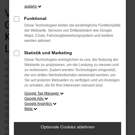
audaris
VW TAIGO
Funktional
GEBRAUCHTWAGEN
Diese Technologien bieten die bestmögliche Funktionalität
der Webseite. Services von Drittanbietern wie Google
KAUFEN, FINANZIEREN,
Maps, Chats, Fahrzeugbewertungssystem und weitere
werden aktiviert.
LEASEN
Statistik und Marketing
Diese Technologien ermöglichen es uns, die Nutzung der
Entdecken Sie unsere Auswahl an VW Taigo
Webseite zu analysieren, um die Leistung zu messen und
Gebrauchtwagen – die perfekte Wahl für alle, die
zu verbessern. Zudem werden Technologien eingesetzt,
erstklassige Fahrzeuge zu einem attraktiven Preis
die von dritten Werbetreibenden verwendet werden, um
Sie auf anderen Webseiten zu verfolgen und um Anzeigen
suchen. Seit 1977 ist Autohaus Burkard GmbH Ihr
zu schalten, die für Ihre Interessen relevant sind.
zuverlässiges VW Autohaus, das sich durch
Google Tag Manager
herausragenden Service und umfassende Beratung
Google Ads
auszeichnet. Bei uns finden Sie eine große Auswahl an
Google Analytics
VW Fahrzeugen, darunter den beliebten VW Taigo als
Meta
Gebrauchtwagen. Diese VW Taigo Gebrauchtwagen
bieten Ihnen die Möglichkeit, bewährte Qualität und
Optionale Cookies ablehnen
modernes Design zu genießen, ohne den Preis eines
Neuwagens zahlen zu müssen.