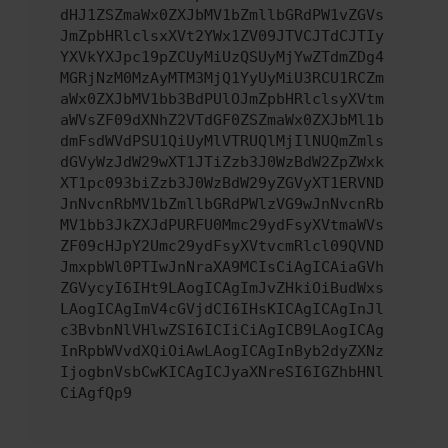
dHJ1ZSZmaWx0ZXJbMV1bZmllbGRdPW1vZGVs
JmZpbHRlclsxXVt2YWx1ZV09JTVCJTdCJTIy
YXVkYXJpc19pZCUyMiUzQSUyMjYwZTdmZDg4
MGRjNzM0MzAyMTM3MjQ1YyUyMiU3RCU1RCZm
aWx0ZXJbMV1bb3BdPUlOJmZpbHRlclsyXVtm
aWVsZF09dXNhZ2VTdGF0ZSZmaWx0ZXJbMl1b
dmFsdWVdPSU1QiUyMlVTRUQlMjIlNUQmZmls
dGVyWzJdW29wXT1JTiZzb3J0WzBdW2ZpZWxk
XT1pc093biZzb3J0WzBdW29yZGVyXT1ERVND
JnNvcnRbMV1bZmllbGRdPWlzVG9wJnNvcnRb
MV1bb3JkZXJdPURFU0Mmc29ydFsyXVtmaWVs
ZF09cHJpY2Umc29ydFsyXVtvcmRlcl09QVND
JmxpbWl0PTIwJnNraXA9MCIsCiAgICAiaGVh
ZGVycyI6IHt9LAogICAgImJvZHkiOiBudWxs
LAogICAgImV4cGVjdCI6IHsKICAgICAgInJl
c3BvbnNlVHlwZSI6ICIiCiAgICB9LAogICAg
InRpbWVvdXQiOiAwLAogICAgInByb2dyZXNz
IjogbnVsbCwKICAgICJyaXNreSI6IGZhbHNl
CiAgfQp9