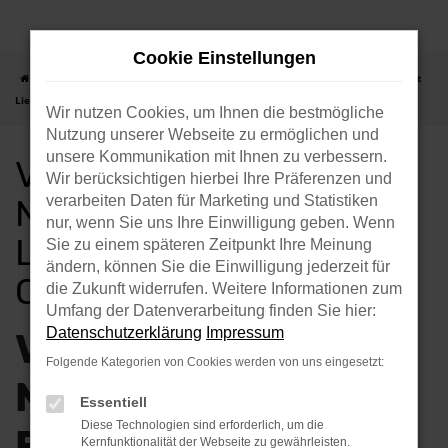
Zum
Hauptinhalt
Cookie Einstellungen
springen
Startseite
Chemnitz
VW
VW Crafter
VW Crafter Neuwagen mit
Lieferservice nach Chemnitz
Wir nutzen Cookies, um Ihnen die bestmögliche
Nutzung unserer Webseite zu ermöglichen und
unsere Kommunikation mit Ihnen zu verbessern.
VW CRAFTER
Wir berücksichtigen hierbei Ihre Präferenzen und
NEUWAGEN MIT
verarbeiten Daten für Marketing und Statistiken
nur, wenn Sie uns Ihre Einwilligung geben. Wenn
LIEFERSERVICE NACH
Sie zu einem späteren Zeitpunkt Ihre Meinung
ändern, können Sie die Einwilligung jederzeit für
CHEMNITZ
die Zukunft widerrufen. Weitere Informationen zum
Umfang der Datenverarbeitung finden Sie hier:
Datenschutzerklärung
Impressum
VW CRAFTER
Folgende Kategorien von Cookies werden von uns eingesetzt:
NEUWAGEN –
Essentiell
Diese Technologien sind erforderlich, um die
FANTASTISCHE
Kernfunktionalität der Webseite zu gewährleisten.