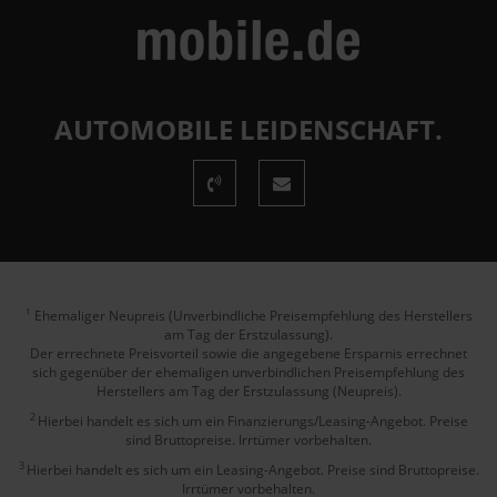
AUTOMOBILE LEIDENSCHAFT.
Ehemaliger Neupreis (Unverbindliche Preisempfehlung des Herstellers
1
am Tag der Erstzulassung).
Der errechnete Preisvorteil sowie die angegebene Ersparnis errechnet
sich gegenüber der ehemaligen unverbindlichen Preisempfehlung des
Herstellers am Tag der Erstzulassung (Neupreis).
2
Hierbei handelt es sich um ein Finanzierungs/Leasing-Angebot. Preise
sind Bruttopreise. Irrtümer vorbehalten.
3
Hierbei handelt es sich um ein Leasing-Angebot. Preise sind Bruttopreise.
Irrtümer vorbehalten.