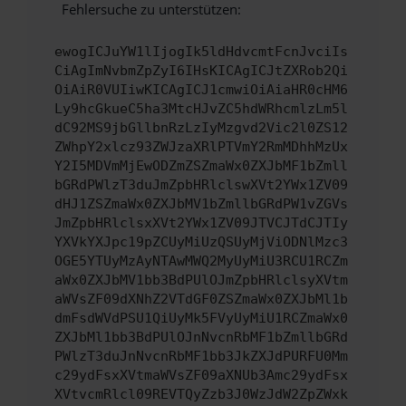
Fehlersuche zu unterstützen:
ewogICJuYW1lIjogIk5ldHdvcmtFcnJvciIs
CiAgImNvbmZpZyI6IHsKICAgICJtZXRob2Qi
OiAiR0VUIiwKICAgICJ1cmwiOiAiaHR0cHM6
Ly9hcGkueC5ha3MtcHJvZC5hdWRhcmlzLm5l
dC92MS9jbGllbnRzLzIyMzgvd2Vic2l0ZS12
ZWhpY2xlcz93ZWJzaXRlPTVmY2RmMDhhMzUx
Y2I5MDVmMjEwODZmZSZmaWx0ZXJbMF1bZmll
bGRdPWlzT3duJmZpbHRlclswXVt2YWx1ZV09
dHJ1ZSZmaWx0ZXJbMV1bZmllbGRdPW1vZGVs
JmZpbHRlclsxXVt2YWx1ZV09JTVCJTdCJTIy
YXVkYXJpc19pZCUyMiUzQSUyMjViODNlMzc3
OGE5YTUyMzAyNTAwMWQ2MyUyMiU3RCU1RCZm
aWx0ZXJbMV1bb3BdPUlOJmZpbHRlclsyXVtm
aWVsZF09dXNhZ2VTdGF0ZSZmaWx0ZXJbMl1b
dmFsdWVdPSU1QiUyMk5FVyUyMiU1RCZmaWx0
ZXJbMl1bb3BdPUlOJnNvcnRbMF1bZmllbGRd
PWlzT3duJnNvcnRbMF1bb3JkZXJdPURFU0Mm
c29ydFsxXVtmaWVsZF09aXNUb3Amc29ydFsx
XVtvcmRlcl09REVTQyZzb3J0WzJdW2ZpZWxk