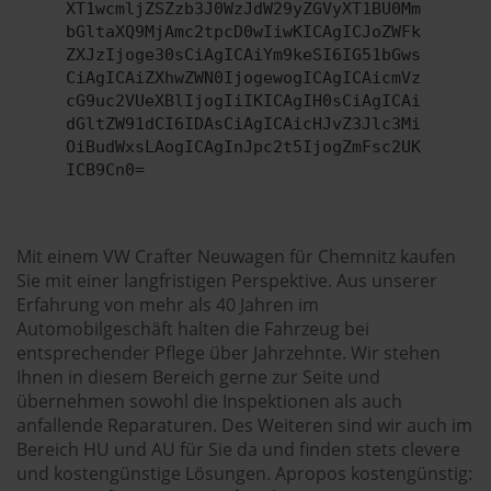
XT1wcmljZSZzb3J0WzJdW29yZGVyXT1BU0Mm
bGltaXQ9MjAmc2tpcD0wIiwKICAgICJoZWFk
ZXJzIjoge30sCiAgICAiYm9keSI6IG51bGws
CiAgICAiZXhwZWN0IjogewogICAgICAicmVz
cG9uc2VUeXBlIjogIiIKICAgIH0sCiAgICAi
dGltZW91dCI6IDAsCiAgICAicHJvZ3Jlc3Mi
OiBudWxsLAogICAgInJpc2t5IjogZmFsc2UK
ICB9Cn0=
Mit einem VW Crafter Neuwagen für Chemnitz kaufen
Sie mit einer langfristigen Perspektive. Aus unserer
Erfahrung von mehr als 40 Jahren im
Automobilgeschäft halten die Fahrzeug bei
entsprechender Pflege über Jahrzehnte. Wir stehen
Ihnen in diesem Bereich gerne zur Seite und
übernehmen sowohl die Inspektionen als auch
anfallende Reparaturen. Des Weiteren sind wir auch im
Bereich HU und AU für Sie da und finden stets clevere
und kostengünstige Lösungen. Apropos kostengünstig: