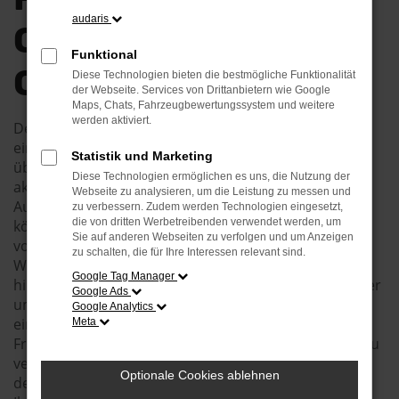
audaris
QUALITÄT FÜR
Funktional
CHEMNITZ
Diese Technologien bieten die bestmögliche Funktionalität
der Webseite. Services von Drittanbietern wie Google
Maps, Chats, Fahrzeugbewertungssystem und weitere
werden aktiviert.
Der VW Crafter Neuwagen und Chemnitz – das ist
einfach eine perfekte Kombination. Dieses Fahrzeug
Statistik und Marketing
überzeugt auf ganzer Linie und ist besonders in der
Diese Technologien ermöglichen es uns, die Nutzung der
aktuellen Generation ein echtes Highlight. Wir vom
Webseite zu analysieren, um die Leistung zu messen und
Autohaus Burkard sind voll und ganz begeistert und
zu verbessern. Zudem werden Technologien eingesetzt,
die von dritten Werbetreibenden verwendet werden, um
können das Modell uneingeschränkt für die Straßen
Sie auf anderen Webseiten zu verfolgen und um Anzeigen
von Chemnitz und Ihre Mobilität empfehlen.
zu schalten, die für Ihre Interessen relevant sind.
Wohlgemerkt: unser Enthusiasmus soll nicht darüber
Google Tag Manager
hinwegtäuschen, dass jeder Autokauf bei uns mit einer
Google Ads
umfangreichen und vor allem individuellen Beratung
Google Analytics
einhergeht. Wir hören genau zu und stellen gezielte
Meta
Fragen, um Ihre Ansprüche an zeitgemäße Mobilität zu
verstehen. Erst dann empfehlen wir ein Fahrzeug wie
Optionale Cookies ablehnen
den VW Crafter Neuwagen und entlassen diesen zu