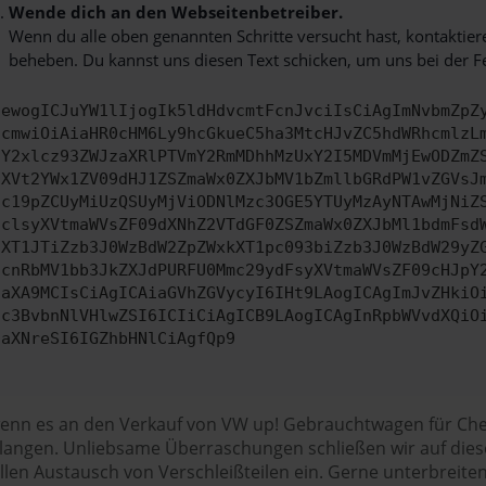
Wende dich an den Webseitenbetreiber.
Wenn du alle oben genannten Schritte versucht hast, kontaktier
beheben. Du kannst uns diesen Text schicken, um uns bei der F
ewogICJuYW1lIjogIk5ldHdvcmtFcnJvciIsCiAgImNvbmZpZ
cmwiOiAiaHR0cHM6Ly9hcGkueC5ha3MtcHJvZC5hdWRhcmlzL
Y2xlcz93ZWJzaXRlPTVmY2RmMDhhMzUxY2I5MDVmMjEwODZmZ
XVt2YWx1ZV09dHJ1ZSZmaWx0ZXJbMV1bZmllbGRdPW1vZGVsJ
c19pZCUyMiUzQSUyMjViODNlMzc3OGE5YTUyMzAyNTAwMjNiZ
clsyXVtmaWVsZF09dXNhZ2VTdGF0ZSZmaWx0ZXJbMl1bdmFsd
XT1JTiZzb3J0WzBdW2ZpZWxkXT1pc093biZzb3J0WzBdW29yZ
cnRbMV1bb3JkZXJdPURFU0Mmc29ydFsyXVtmaWVsZF09cHJpY
aXA9MCIsCiAgICAiaGVhZGVycyI6IHt9LAogICAgImJvZHkiO
c3BvbnNlVHlwZSI6ICIiCiAgICB9LAogICAgInRpbWVvdXQiO
aXNreSI6IGZhbHNlCiAgfQp9
 wenn es an den Verkauf von VW up! Gebrauchtwagen für Ch
gelangen. Unliebsame Überraschungen schließen wir auf die
llen Austausch von Verschleißteilen ein. Gerne unterbreit