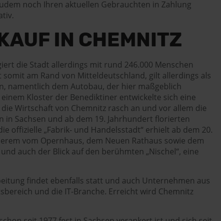
zudem noch Ihren aktuellen Gebrauchten in Zahlung
tiv.
KAUF IN CHEMNITZ
giert die Stadt allerdings mit rund 246.000 Menschen
 somit am Rand von Mitteldeutschland, gilt allerdings als
on, namentlich dem Autobau, der hier maßgeblich
einem Kloster der Benediktiner entwickelte sich eine
s die Wirtschaft von Chemnitz rasch an und vor allem die
n in Sachsen und ab dem 19. Jahrhundert florierten
ffizielle „Fabrik- und Handelsstadt“ erhielt ab dem 20.
r anderem vom Opernhaus, dem Neuen Rathaus sowie dem
nd auch der Blick auf den berühmten „Nischel“, eine
beitung findet ebenfalls statt und auch Unternehmen aus
tsbereich und die IT-Branche. Erreicht wird Chemnitz
on seit 1977 fest in Sachsen verankert ist und sich seit