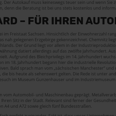
g. Der Autokauf muss keineswegs teuer sein und wenn Sie 
n, denn die Beratung ist bei uns stets kostenlos und informa
D – FÜR IHREN AUTO
i im Freistaat Sachsen. Hinsichtlich der Einwohnerzahl ran
das nah gelegenen Erzgebirge gekennzeichnet. Chemnitz liegt
lands. Der Grund liegt vor allem in der Industrieprodukti
ähnung datiert allerdings auf das zwölfte Jahrhundert. Aus 
hielt. Aufgrund des Bleichprivilegs im 14. Jahrhundert wuch
 im 18. Jahrhundert begann hier die industrielle Revolutio
n. Bald sprach man vom „sächsischen Manchester“ und die o
, die bis heute als sehenswert gelten. Die Rede ist unte
 Besuch im Museum Gunzenhauser und im Industriemuseum u
hin vom Automobil- und Maschinenbau geprägt. Metallverar
hren Sitz in der Stadt. Relevant sind ferner der Gesundhei
n A4 und A72 sowie gleich fünf Bundesstraßen.
h perfekt zueinander. Fakt ist, dass unser Unternehmen sch