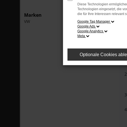
Diese Technologien ermöglichen
Technologien eingesetzt, die v
Marken
die für Ihre Interessen relevant s
VW
Google Tag Manager
Google Ads
Google Analytics
Meta
B
H
Optionale Cookies abl