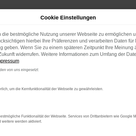
Cookie Einstellungen
n mit Lieferservice nach Chemnitz
n die bestmögliche Nutzung unserer Webseite zu ermöglichen 
cksichtigen hierbei Ihre Präferenzen und verarbeiten Daten für 
ng geben. Wenn Sie zu einem späteren Zeitpunkt Ihre Meinung 
AGEN MIT LIEFERSERVIC
e Zukunft widerrufen. Weitere Informationen zum Umfang der Dat
mpressum
TWAGEN – MIT QUALI
en von uns eingesetzt:
rlich, um die Kernfunktionalität der Webseite zu gewährleisten.
uf Vertrauen. Das gilt für Chemnitz ebenso wie für jeden a
ert seit mehr als 40 Jahren und ist seither im Familienbesi
ft mit erstklassigem Fachwissen. Somit verkaufen wir nic
estmögliche Funktionalität der Webseite. Services von Drittanbietern wie Google 
eitere werden aktiviert.
ndinnen und Kunden aus Chemnitz und Umgebung da. Konkre
ifen- bzw. Ölwechsel als auch Termine für die anstehende 