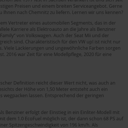
nstigen Preisen und einem breiten Serviceangebot. Gerne
u Ihnen nach Chemnitz zu liefern. Lernen wir uns kennen?
nem Vertreter eines automobilen Segments, das in der
le Karriere als Elektroauto an die Jahre als Benziner
 Family“ von Volkswagen. Auch der Seat Mii und der
reich sind. Charakteristisch für den VW up! ist nicht nur
ls. Viele Lackierungen und ungewöhnliche Farben sorgen
t. 2016 war Zeit für eine Modellpflege, 2020 für eine
scher Definition reicht dieser Wert nicht, was auch an
gesichts der Höhe von 1,50 Meter entsteht auch ein
los wegpacken lassen. Entsprechend der geringen
Benziner erfolgt der Einstieg in ein Einliter-Modell mit
it dem 1.0 EcoFuel möglich ist, der dann schon 68 PS auf
einer Spitzengeschwindigkeit von 196 km/h. Als