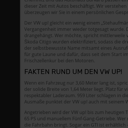
dieser Zeit mit Autos beschäftigt. Wir verste
überzeugen wir Sie in einem persönlichen Gespr
Der VW up! gleicht ein wenig einem „Stehaufmä
Vergangenheit immer wieder totgesagt wurde. Der
drangehängt. Wer möchte, spricht mittlerweile 
Škoda Citigo wurden elektrifiziert, sodass die d
der selbstbewusste Name mitsamt eines Ausrufe
für gute Laune und dafür, dass seit dem Start im
Frischzellenkur bei den Motoren.
FAKTEN RUND UM DEN VW UP!
Wenn ein Fahrzeug nur 3,60 Meter lang ist, spri
der solide Breite von 1,64 Meter liegt. Platz f
respektabler Laderaum. 959 Liter schlagen in d
Ausmaße punktet der VW up! auch mit seinem Wend
Angetrieben wird der VW up! bis zum heutigen Tag
65 PS und manuellem Fünf-Gang-Getriebe. Wer mö
die Fahrbahn bringt. Sogar ein GTI ist erhältlic