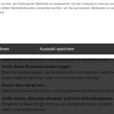
 es uns, die Nutzung der Webseite zu analysieren, um die Leistung zu messen u
on dritten Werbetreibenden verwendet werden, um Sie auf anderen Webseiten zu ve
ind.
FEHLER: NETWORK ER
eim Laden ist ein Fehler aufgetreten.
ier sind ein paar Tipps, die dir helfen können:
ehnen
Auswahl speichern
Überprüfe deine Firewall und deine Internetverbindung.
Laden andere Webseiten, zum Beispiel deine Suchmaschine?
Prüfe deine Browsererweiterungen.
Manche Erweiterungen, wie Werbeblocker, können das Laden best
einem anderen Browser oder in einem privaten Fenster?
Starte dein Gerät neu.
Das kann manchmal helfen, vorübergehende Probleme zu behe
Stelle sicher, dass dein Browser und dein Betriebssystem
Veraltete Software birgt nicht nur ein Sicherheitsrisiko, sonde
mehr unterstützt werden.