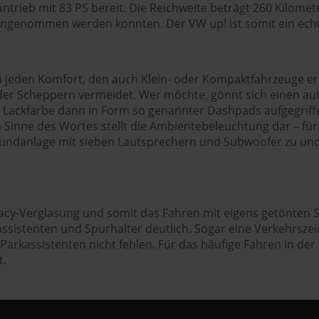
antrieb mit 83 PS bereit. Die Reichweite beträgt 260 Kilom
angenommen werden konnten. Der VW up! ist somit ein echte
u jeden Komfort, den auch Klein- oder Kompaktfahrzeuge er
er Scheppern vermeidet. Wer möchte, gönnt sich einen auffä
e Lackfarbe dann in Form so genannter Dashpads aufgegrif
n Sinne des Wortes stellt die Ambientebeleuchtung dar – für 
 Soundanlage mit sieben Lautsprechern und Subwoofer zu und
ivacy-Verglasung und somit das Fahren mit eigens getönten 
htassistenten und Spurhalter deutlich. Sogar eine Verkehrs
rkassistenten nicht fehlen. Für das häufige Fahren in der 
t.