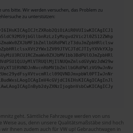
e uns bitte. Wir werden versuchen, das Problem zu
ehlersuche zu unterstützen:
yI6IHsKICAgICJtZXRob2QiOiAiR0VUIiwKICAgICJ1
m5ldC92MS9jbGllbnRzLzIyMzgvd2Vic2l0ZS12ZWhp
SZmaWx0ZXJbMF1bZmllbGRdPWlzT3duJmZpbHRlclsw
mZpbHRlclsxXVt2YWx1ZV09JTVCJTdCJTIyYXVkYXJp
SUyMiU3RCU1RCZmaWx0ZXJbMV1bb3BdPUlOJmZpbHRl
WVdPSU1QiUyMlVTRUQlMjIlNUQmZmlsdGVyWzJdW29w
GVyXT1ERVNDJnNvcnRbMV1bZmllbGRdPWlzVG9wJnNv
2Umc29ydFsyXVtvcmRlcl09QVNDJmxpbWl0PTIwJnNr
iBudWxsLAogICAgImV4cGVjdCI6IHsKICAgICAgInJl
iAwLAogICAgInByb2dyZXNzIjogbnVsbCwKICAgICJy
emnitz geht. Sämtliche Fahrzeuge werden von uns
se Weise aus, denn unsere Qualitätsmaßstäbe sind hoch
en wir Ihnen zudem auch für VW up! Gebrauchtwagen in