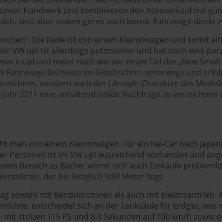
hen unser Handwerk und kombinieren den Autoverkauf mit gü
äch, sind aber zudem gerne auch bereit, Fahrzeuge direkt z
nnchen“. Die Rede ist von einem Kleinstwagen und somit ei
 VW up! ist allerdings putzmunter und hat noch eine paralle
vom e-up! und meint nach wie vor einen Teil der „New Small
rei Fahrzeuge bis heute im Gleichschritt unterwegs und erfolg
zeichens, sondern auch der Lifestyle-Charakter des Model
 Jahr 2011 eine anhaltend solide Nachfrage zu verzeichnen is
cht man von einem Kleinstwagen. Für ein Kei-Car nach japani
ür vier Personen ist im VW up! ausreichend vorhanden und an
iesem Bereich zu Buche, womit sich auch Einkäufe problem
ekreis, der bei lediglich 9,80 Meter liegt.
 sowohl mit Benzinmotoren als auch mit Elektroantrieb. Als 
chte, entscheidet sich an der Tanksäule für Erdgas, was m
h – mit stolzen 115 PS und 8,8 Sekunden auf 100 km/h sowie 