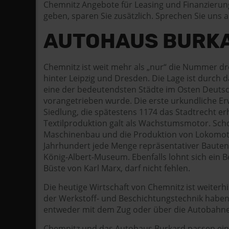
Chemnitz Angebote für Leasing und Finanzierun
geben, sparen Sie zusätzlich. Sprechen Sie uns a
AUTOHAUS BURKAR
Chemnitz ist weit mehr als „nur“ die Nummer dre
hinter Leipzig und Dresden. Die Lage ist durch 
eine der bedeutendsten Städte im Osten Deutsch
vorangetrieben wurde. Die erste urkundliche Erw
Siedlung, die spätestens 1174 das Stadtrecht er
Textilproduktion galt als Wachstumsmotor. Schon
Maschinenbau und die Produktion von Lokomotive
Jahrhundert jede Menge repräsentativer Bauten
König-Albert-Museum. Ebenfalls lohnt sich ein
Büste von Karl Marx, darf nicht fehlen.
Die heutige Wirtschaft von Chemnitz ist weiter
der Werkstoff- und Beschichtungstechnik haben I
entweder mit dem Zug oder über die Autobahne
Chemnitz und das Autohaus Burkard passen einfac