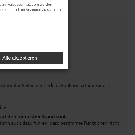
nd zu verbessern. Zudem werden
rfolgen und um Anzeigen zu schalten,
ROR
Alle akzeptieren
immter Seiten verhindern. Funktioniert die Seite in
ben.
 auf dem neuesten Stand sind.
rn kann auch dazu führen, dass bestimmte Funktionen nicht