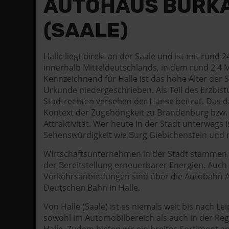
AUTOHAUS BURKA
(SAALE)
Halle liegt direkt an der Saale und ist mit run
innerhalb Mitteldeutschlands, in dem rund 2,4 M
Kennzeichnend für Halle ist das hohe Alter der S
Urkunde niedergeschrieben. Als Teil des Erzbis
Stadtrechten versehen der Hanse beitrat. Das d
Kontext der Zugehörigkeit zu Brandenburg bzw. 
Attraktivität. Wer heute in der Stadt unterwegs i
Sehenswürdigkeit wie Burg Giebichenstein und 
WIrtschaftsunternehmen in der Stadt stammen m
der Bereitstellung erneuerbarer Energien. Auch 
Verkehrsanbindungen sind über die Autobahn A9,
Deutschen Bahn in Halle.
Von Halle (Saale) ist es niemals weit bis nach L
sowohl im Automobilbereich als auch in der Reg
Halle. Zudem bieten wir ein breites Sortiment a