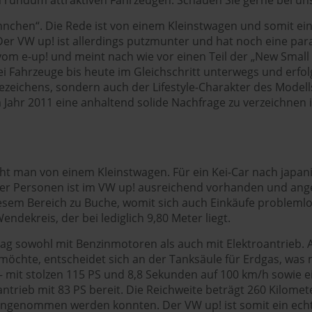
nnchen“. Die Rede ist von einem Kleinstwagen und somit ei
 VW up! ist allerdings putzmunter und hat noch eine paralle
vom e-up! und meint nach wie vor einen Teil der „New Small
rei Fahrzeuge bis heute im Gleichschritt unterwegs und erfolg
zeichens, sondern auch der Lifestyle-Charakter des Model
 Jahr 2011 eine anhaltend solide Nachfrage zu verzeichnen is
cht man von einem Kleinstwagen. Für ein Kei-Car nach japani
ür vier Personen ist im VW up! ausreichend vorhanden und an
iesem Bereich zu Buche, womit sich auch Einkäufe problem
ekreis, der bei lediglich 9,80 Meter liegt.
 sowohl mit Benzinmotoren als auch mit Elektroantrieb. Als 
chte, entscheidet sich an der Tanksäule für Erdgas, was m
h – mit stolzen 115 PS und 8,8 Sekunden auf 100 km/h sowie 
antrieb mit 83 PS bereit. Die Reichweite beträgt 260 Kilom
angenommen werden konnten. Der VW up! ist somit ein echte