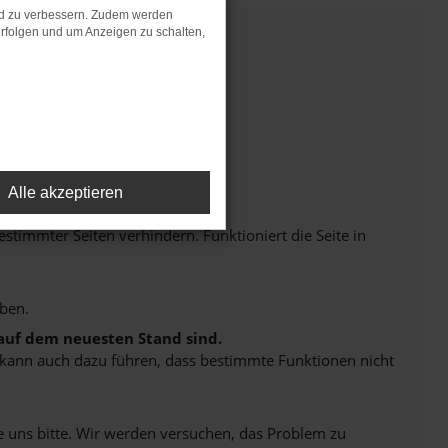
nd zu verbessern. Zudem werden
ROR
rfolgen und um Anzeigen zu schalten,
Alle akzeptieren
immter Seiten verhindern. Funktioniert die Seite in
ben.
 auf dem neuesten Stand sind.
rn kann auch dazu führen, dass bestimmte Funktionen nicht
e uns bitte. Wir werden versuchen, das Problem zu