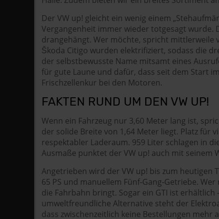
Der VW up! gleicht ein wenig einem „Stehaufmä
Vergangenheit immer wieder totgesagt wurde. Der
drangehängt. Wer möchte, spricht mittlerweile 
Škoda Citigo wurden elektrifiziert, sodass die d
der selbstbewusste Name mitsamt eines Ausrufe
für gute Laune und dafür, dass seit dem Start im
Frischzellenkur bei den Motoren.
FAKTEN RUND UM DEN VW UP!
Wenn ein Fahrzeug nur 3,60 Meter lang ist, spri
der solide Breite von 1,64 Meter liegt. Platz f
respektabler Laderaum. 959 Liter schlagen in d
Ausmaße punktet der VW up! auch mit seinem Wend
Angetrieben wird der VW up! bis zum heutigen Tag
65 PS und manuellem Fünf-Gang-Getriebe. Wer mö
die Fahrbahn bringt. Sogar ein GTI ist erhältlic
umweltfreundliche Alternative steht der Elektro
dass zwischenzeitlich keine Bestellungen mehr 