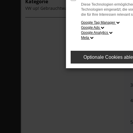
Kategorie
Diese Technologien ermöglichen
VW up! Gebrauchtwagen Halle (Saale)
Technologien eingesetzt, die v
die für Ihre Interessen relevant s
Google Tag Manager
Google Ads
B
Google Analytics
H
Meta
Optionale Cookies abl