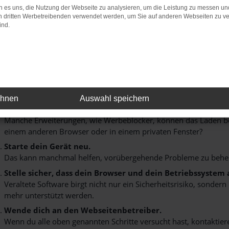
 es uns, die Nutzung der Webseite zu analysieren, um die Leistung zu messen u
FEHLER: NETWORK ER
on dritten Werbetreibenden verwendet werden, um Sie auf anderen Webseiten zu ve
ind.
eim Laden ist ein Fehler aufgetreten.
ier sind ein paar Tipps, die dir helfen können:
Überprüfe deine Firewall und deine Internetverbindung.
Laden andere Webseiten, zum Beispiel deine Suchmaschine?
ehnen
Auswahl speichern
Prüfe deine Browsererweiterungen.
Manche Erweiterungen, wie Werbeblocker, können das Laden best
einem anderen Browser oder in einem privaten Fenster?
Starte dein Gerät neu.
Das kann manchmal helfen, vorübergehende Probleme zu behe
Stelle sicher, dass dein Browser und dein Betriebssystem
Veraltete Software birgt nicht nur ein Sicherheitsrisiko, sonde
mehr unterstützt werden.
Wende dich an den Webseitenbetreiber.
Wenn du alle oben genannten Schritte versucht hast, kontaktier