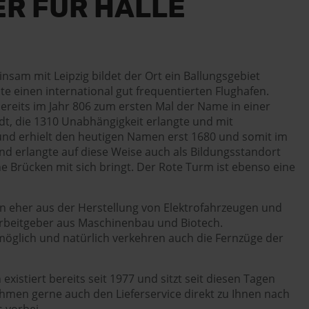
R FÜR HALLE
nsam mit Leipzig bildet der Ort ein Ballungsgebiet
e einen international gut frequentierten Flughafen.
 bereits im Jahr 806 zum ersten Mal der Name in einer
dt, die 1310 Unabhängigkeit erlangte und mit
 und erhielt den heutigen Namen erst 1680 und somit im
nd erlangte auf diese Weise auch als Bildungsstandort
iche Brücken mit sich bringt. Der Rote Turm ist ebenso eine
n eher aus der Herstellung von Elektrofahrzeugen und
h Arbeitgeber aus Maschinenbau und Biotech.
möglich und natürlich verkehren auch die Fernzüge der
istiert bereits seit 1977 und sitzt seit diesen Tagen
hmen gerne auch den Lieferservice direkt zu Ihnen nach
 vorbei.