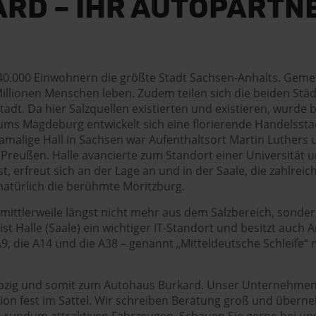
RD – IHR AUTOPARTNE
d 240.000 Einwohnern die größte Stadt Sachsen-Anhalts. Gemei
illionen Menschen leben. Zudem teilen sich die beiden Städt
tadt. Da hier Salzquellen existierten und existieren, wurde
tums Magdeburg entwickelt sich eine florierende Handelssta
amalige Hall in Sachsen war Aufenthaltsort Martin Luthers
Preußen. Halle avancierte zum Standort einer Universität u
st, erfreut sich an der Lage an und in der Saale, die zahlre
natürlich die berühmte Moritzburg.
ittlerweile längst nicht mehr aus dem Salzbereich, sonder
ist Halle (Saale) ein wichtiger IT-Standort und besitzt auc
 die A14 und die A38 – genannt „Mitteldeutsche Schleife“ 
eipzig und somit zum Autohaus Burkard. Unser Unternehmen ex
ion fest im Sattel. Wir schreiben Beratung groß und überne
n rundum attraktiven Fahrzeugen. Schauen Sie gerne bei uns