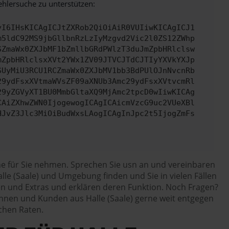
ehlersuche zu unterstützen:
yI6IHsKICAgICJtZXRob2QiOiAiR0VUIiwKICAgICJ1
m5ldC92MS9jbGllbnRzLzIyMzgvd2Vic2l0ZS12ZWhp
SZmaWx0ZXJbMF1bZmllbGRdPWlzT3duJmZpbHRlclsw
mZpbHRlclsxXVt2YWx1ZV09JTVCJTdCJTIyYXVkYXJp
SUyMiU3RCU1RCZmaWx0ZXJbMV1bb3BdPUlOJnNvcnRb
29ydFsxXVtmaWVsZF09aXNUb3Amc29ydFsxXVtvcmRl
29yZGVyXT1BU0MmbGltaXQ9MjAmc2tpcD0wIiwKICAg
CAiZXhwZWN0IjogewogICAgICAicmVzcG9uc2VUeXBl
HJvZ3Jlc3MiOiBudWxsLAogICAgInJpc2t5IjogZmFs
rne für Sie nehmen. Sprechen Sie usn an und vereinbaren
lle (Saale) und Umgebung finden und Sie in vielen Fällen
en und Extras und erklären deren Funktion. Noch Fragen?
innen und Kunden aus Halle (Saale) gerne weit entgegen
chen Raten.