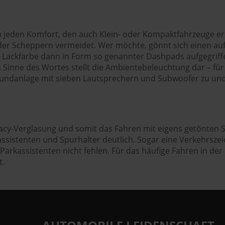
u jeden Komfort, den auch Klein- oder Kompaktfahrzeuge er
er Scheppern vermeidet. Wer möchte, gönnt sich einen auffä
e Lackfarbe dann in Form so genannter Dashpads aufgegrif
n Sinne des Wortes stellt die Ambientebeleuchtung dar – für 
 Soundanlage mit sieben Lautsprechern und Subwoofer zu und
ivacy-Verglasung und somit das Fahren mit eigens getönten 
htassistenten und Spurhalter deutlich. Sogar eine Verkehrs
rkassistenten nicht fehlen. Für das häufige Fahren in der 
t.