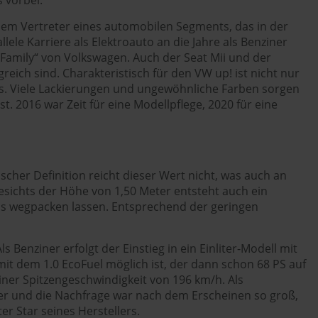
nem Vertreter eines automobilen Segments, das in der
le Karriere als Elektroauto an die Jahre als Benziner
 Family“ von Volkswagen. Auch der Seat Mii und der
reich sind. Charakteristisch für den VW up! ist nicht nur
ls. Viele Lackierungen und ungewöhnliche Farben sorgen
t. 2016 war Zeit für eine Modellpflege, 2020 für eine
scher Definition reicht dieser Wert nicht, was auch an
gesichts der Höhe von 1,50 Meter entsteht auch ein
los wegpacken lassen. Entsprechend der geringen
Benziner erfolgt der Einstieg in ein Einliter-Modell mit
it dem 1.0 EcoFuel möglich ist, der dann schon 68 PS auf
einer Spitzengeschwindigkeit von 196 km/h. Als
eter und die Nachfrage war nach dem Erscheinen so groß,
r Star seines Herstellers.