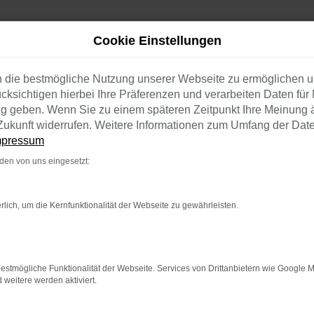
Cookie Einstellungen
ce nach Halle (Saale)
n die bestmögliche Nutzung unserer Webseite zu ermöglichen 
cksichtigen hierbei Ihre Präferenzen und verarbeiten Daten für 
ng geben. Wenn Sie zu einem späteren Zeitpunkt Ihre Meinung 
LIEFERSERVICE NACH HALL
e Zukunft widerrufen. Weitere Informationen zum Umfang der Dat
mpressum
OPTIPP FÜR HALLE (SA
en von uns eingesetzt:
ale) geeignet ist, lässt sich naturgemäß nur individuell bea
rlich, um die Kernfunktionalität der Webseite zu gewährleisten.
lieben dieses Fahrzeug und können es ohne jeden Vorbehal
eratung der Extraklasse auf die Fahnen geschrieben. Wir sin
m Serviceangebot. So kommt es, dass wir VW up! Neuwagen 
hnen gerne bei der Auswahl behilflich sind.
estmögliche Funktionalität der Webseite. Services von Drittanbietern wie Google 
eitere werden aktiviert.