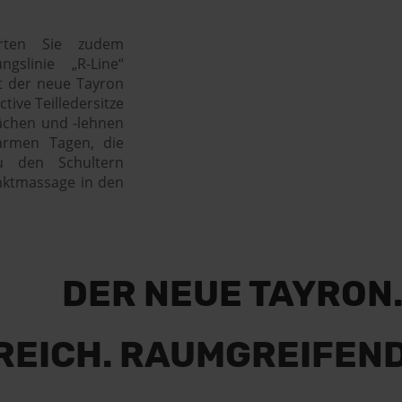
arten Sie zudem
gslinie „R-Line“
et der neue Tayron
tive Teilledersitze
lächen und -lehnen
armen Tagen, die
zu den Schultern
nktmassage in den
DER NEUE TAYRON
ICH. RAUMGREIFEND.