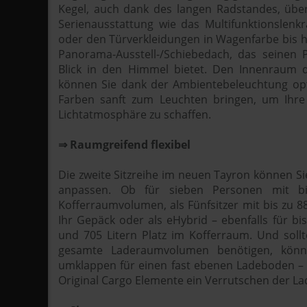
Kegel, auch dank des langen Radstandes, über
Serienausstattung wie das Multifunktionslenk
oder den Türverkleidungen in Wagenfarbe bis 
Panorama-Ausstell-/Schiebedach, das seinen P
Blick in den Himmel bietet. Den Innenraum 
können Sie dank der Ambientebeleuchtung opti
Farben sanft zum Leuchten bringen, um Ihre
Lichtatmosphäre zu schaffen.
⇒ Raumgreifend flexibel
Die zweite Sitzreihe im neuen Tayron können Sie
anpassen. Ob für sieben Personen mit bi
Kofferraumvolumen, als Fünfsitzer mit bis zu 8
Ihr Gepäck oder als eHybrid – ebenfalls für bi
und 705 Litern Platz im Kofferraum. Und soll
gesamte Laderaumvolumen benötigen, könne
umklappen für einen fast ebenen Ladeboden – 
Original Cargo Elemente ein Verrutschen der L