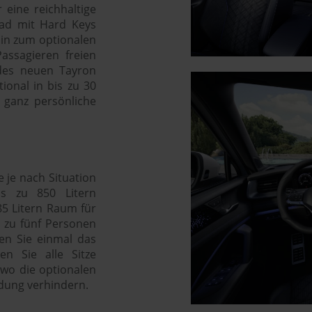
 eine reichhaltige
rad mit Hard Keys
hin zum optionalen
assagieren freien
des neuen Tayron
onal in bis zu 30
 ganz persönliche
 je nach Situation
s zu 850 Litern
85 Litern Raum für
s zu fünf Personen
ten Sie einmal das
n Sie alle Sitze
wo die optionalen
adung verhindern.