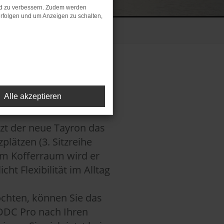
nd zu verbessern. Zudem werden
rfolgen und um Anzeigen zu schalten,
N.
Alle akzeptieren
-167 g/km; CO₂-Klasse: G-F.
zt der neue Tayron das
lätzen (3. Sitzreihe
 im Kofferraum wird er
t Flexibilität im Alltag
öchten, können Sie das
DDC Pro nach Ihren