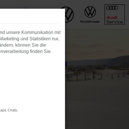
und unsere Kommunikation mit
Marketing und Statistiken nur,
ändern, können Sie die
enverarbeitung finden Sie
Maps, Chats,
niert: 180-167 g/km; CO₂-Klasse: G-F.