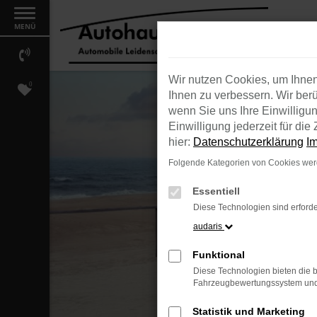
Zum
MENÜ
Hauptinhalt
springen
Wir nutzen Cookies, um Ihne
0
Ihnen zu verbessern. Wir berü
wenn Sie uns Ihre Einwilligu
Einwilligung jederzeit für di
hier:
Datenschutzerklärung
I
Folgende Kategorien von Cookies werd
Essentiell
Diese Technologien sind erforde
audaris
Funktional
Diese Technologien bieten die b
Fahrzeugbewertungssystem und w
DE
Tayron R-Line: E
Statistik und Marketing