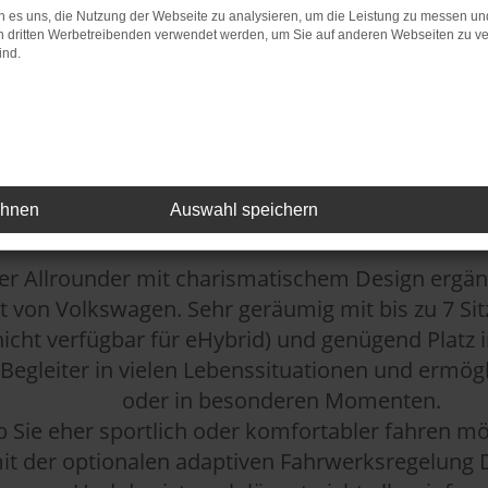
 es uns, die Nutzung der Webseite zu analysieren, um die Leistung zu messen u
SE MIT CHARAKTER
on dritten Werbetreibenden verwendet werden, um Sie auf anderen Webseiten zu ve
ind.
ron
DER NEUE TAYRO
ehnen
Auswahl speichern
 Energieverbrauch kombiniert: 6,8-6,4 l/100 km; CO₂-Emissionen kombiniert: 180
er Allrounder mit charismatischem Design ergän
von Volkswagen. Sehr geräumig mit bis zu 7 Sitzp
nicht verfügbar für eHybrid) und genügend Platz
gleiter in vielen Lebenssituationen und ermöglich
oder in besonderen Momenten.
 Sie eher sportlich oder komfortabler fahren m
it der optionalen adaptiven Fahrwerksregelung 