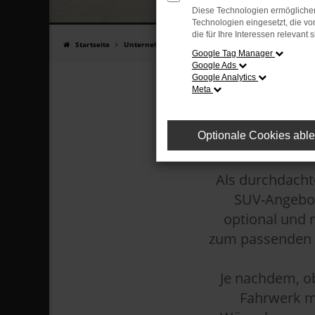
Diese Technologien ermöglichen
GRÖS
Technologien eingesetzt, die v
die für Ihre Interessen relevant s
Startseite
Unternehmen
News & Aktuelles
Der neue Tay
Google Tag Manager
Google Ads
Google Analytics
Meta
Optionale Cookies abl
Tayron R-Line:
Als durchdacht
SUV-Angebot 
optional und 
zum passenden Be
Je nachdem, ob
Fahrwerk m