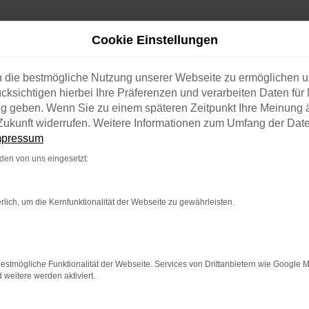
Cookie Einstellungen
n die bestmögliche Nutzung unserer Webseite zu ermöglichen 
cksichtigen hierbei Ihre Präferenzen und verarbeiten Daten für 
ng geben. Wenn Sie zu einem späteren Zeitpunkt Ihre Meinung 
e Zukunft widerrufen. Weitere Informationen zum Umfang der Dat
mpressum
en von uns eingesetzt:
rlich, um die Kernfunktionalität der Webseite zu gewährleisten.
estmögliche Funktionalität der Webseite. Services von Drittanbietern wie Google 
eitere werden aktiviert.
R NEUE TAYRON
nergieverbrauch kombiniert: 6,8-6,4 l/100 km; CO₂-Emissionen kombi