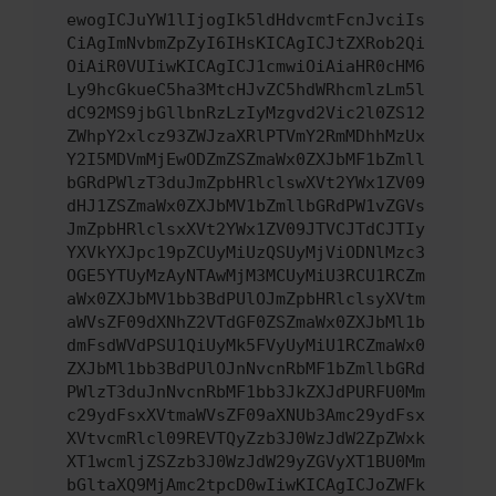
ewogICJuYW1lIjogIk5ldHdvcmtFcnJvciIs
CiAgImNvbmZpZyI6IHsKICAgICJtZXRob2Qi
OiAiR0VUIiwKICAgICJ1cmwiOiAiaHR0cHM6
Ly9hcGkueC5ha3MtcHJvZC5hdWRhcmlzLm5l
dC92MS9jbGllbnRzLzIyMzgvd2Vic2l0ZS12
ZWhpY2xlcz93ZWJzaXRlPTVmY2RmMDhhMzUx
Y2I5MDVmMjEwODZmZSZmaWx0ZXJbMF1bZmll
bGRdPWlzT3duJmZpbHRlclswXVt2YWx1ZV09
dHJ1ZSZmaWx0ZXJbMV1bZmllbGRdPW1vZGVs
JmZpbHRlclsxXVt2YWx1ZV09JTVCJTdCJTIy
YXVkYXJpc19pZCUyMiUzQSUyMjViODNlMzc3
OGE5YTUyMzAyNTAwMjM3MCUyMiU3RCU1RCZm
aWx0ZXJbMV1bb3BdPUlOJmZpbHRlclsyXVtm
aWVsZF09dXNhZ2VTdGF0ZSZmaWx0ZXJbMl1b
dmFsdWVdPSU1QiUyMk5FVyUyMiU1RCZmaWx0
ZXJbMl1bb3BdPUlOJnNvcnRbMF1bZmllbGRd
PWlzT3duJnNvcnRbMF1bb3JkZXJdPURFU0Mm
c29ydFsxXVtmaWVsZF09aXNUb3Amc29ydFsx
XVtvcmRlcl09REVTQyZzb3J0WzJdW2ZpZWxk
XT1wcmljZSZzb3J0WzJdW29yZGVyXT1BU0Mm
bGltaXQ9MjAmc2tpcD0wIiwKICAgICJoZWFk