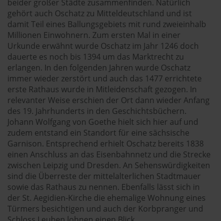
beider großer Städte zusammenfinden. Natürlich
gehört auch Oschatz zu Mitteldeutschland und ist
damit Teil eines Ballungsgebiets mit rund zweieinhalb
Millionen Einwohnern. Zum ersten Mal in einer
Urkunde erwähnt wurde Oschatz im Jahr 1246 doch
dauerte es noch bis 1394 um das Marktrecht zu
erlangen. In den folgenden Jahren wurde Oschatz
immer wieder zerstört und auch das 1477 errichtete
erste Rathaus wurde in Mitleidenschaft gezogen. In
relevanter Weise erschien der Ort dann wieder Anfang
des 19. Jahrhunderts in den Geschichtsbüchern.
Johann Wolfgang von Goethe hielt sich hier auf und
zudem entstand ein Standort für eine sächsische
Garnison. Entsprechend erhielt Oschatz bereits 1838
einen Anschluss an das Eisenbahnnetz und die Strecke
zwischen Leipzig und Dresden. An Sehenswürdigkeiten
sind die Überreste der mittelalterlichen Stadtmauer
sowie das Rathaus zu nennen. Ebenfalls lässt sich in
der St. Aegidien-Kirche die ehemalige Wohnung eines
Türmers besichtigen und auch der Korbpranger und
Schloss Leuben lohnen einen Blick.