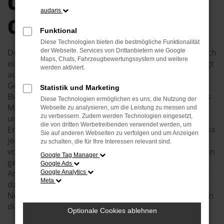
QUALITÄT FÜR
audaris
OSCHATZ
Funktional
Diese Technologien bieten die bestmögliche Funktionalität
Der VW Tiguan Neuwagen und Oschatz – das ist einfach
der Webseite. Services von Drittanbietern wie Google
Maps, Chats, Fahrzeugbewertungssystem und weitere
eine perfekte Kombination. Dieses Fahrzeug überzeugt
werden aktiviert.
auf ganzer Linie und ist besonders in der aktuellen
Generation ein echtes Highlight. Wir vom Autohaus
Statistik und Marketing
Burkard sind voll und ganz begeistert und können das
Diese Technologien ermöglichen es uns, die Nutzung der
Modell uneingeschränkt für die Straßen von Oschatz
Webseite zu analysieren, um die Leistung zu messen und
zu verbessern. Zudem werden Technologien eingesetzt,
und Ihre Mobilität empfehlen. Wohlgemerkt: unser
die von dritten Werbetreibenden verwendet werden, um
Enthusiasmus soll nicht darüber hinwegtäuschen, dass
Sie auf anderen Webseiten zu verfolgen und um Anzeigen
jeder Autokauf bei uns mit einer umfangreichen und
zu schalten, die für Ihre Interessen relevant sind.
vor allem individuellen Beratung einhergeht. Wir hören
Google Tag Manager
genau zu und stellen gezielte Fragen, um Ihre
Google Ads
Ansprüche an zeitgemäße Mobilität zu verstehen. Erst
Google Analytics
Meta
dann empfehlen wir ein Fahrzeug wie den VW Tiguan
Neuwagen und entlassen diesen zu Ihnen und somit in
die Region Oschatz.
Optionale Cookies ablehnen