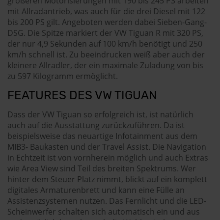
größeren Motorisierungen mit 190 bis 245 PS arbeiten
mit Allradantrieb, was auch für die drei Diesel mit 122
bis 200 PS gilt. Angeboten werden dabei Sieben-Gang-
DSG. Die Spitze markiert der VW Tiguan R mit 320 PS,
der nur 4,9 Sekunden auf 100 km/h benötigt und 250
km/h schnell ist. Zu beeindrucken weiß aber auch der
kleinere Allradler, der ein maximale Zuladung von bis
zu 597 Kilogramm ermöglicht.
FEATURES DES VW TIGUAN
Dass der VW Tiguan so erfolgreich ist, ist natürlich
auch auf die Ausstattung zurückzuführen. Da ist
beispielsweise das neuartige Infotainment aus dem
MIB3- Baukasten und der Travel Assist. Die Navigation
in Echtzeit ist von vornherein möglich und auch Extras
wie Area View sind Teil des breiten Spektrums. Wer
hinter dem Steuer Platz nimmt, blickt auf ein komplett
digitales Armaturenbrett und kann eine Fülle an
Assistenzsystemen nutzen. Das Fernlicht und die LED-
Scheinwerfer schalten sich automatisch ein und aus