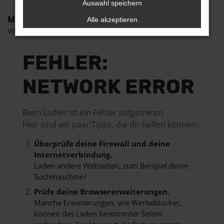
Auswahl speichern
Marken
Alle akzeptieren
VW
FEHLER:
NETWORK ERROR
Beim Laden ist ein Fehler aufgetreten.
Hier sind ein paar Tipps, die dir helfen können:
Überprüfe deine Firewall und deine
Internetverbindung.
Laden andere Webseiten, zum Beispiel deine
Suchmaschine?
Prüfe deine Browsererweiterungen.
Manche Erweiterungen, wie Werbeblocker,
können das Laden bestimmter Seiten