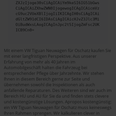
ZXJzIjoge30sCiAgICAiYm9keSI6IG51bGws
CiAgICAiZXhwZWN0IjogewogICAgICAicmVz
cG9uc2VUeXBlIjogIiIKICAgIH0sCiAgICAi
dGltZW91dCI6IDAsCiAgICAicHJvZ3Jlc3Mi
OiBudWxsLAogICAgInJpc2t5IjogZmFsc2UK
ICB9Cn0=
Mit einem VW Tiguan Neuwagen für Oschatz kaufen Sie
mit einer langfristigen Perspektive. Aus unserer
Erfahrung von mehr als 40 Jahren im
Automobilgeschäft halten die Fahrzeug bei
entsprechender Pflege über Jahrzehnte. Wir stehen
Ihnen in diesem Bereich gerne zur Seite und
übernehmen sowohl die Inspektionen als auch
anfallende Reparaturen. Des Weiteren sind wir auch im
Bereich HU und AU für Sie da und finden stets clevere
und kostengünstige Lösungen. Apropos kostengünstig:
ein VW Tiguan Neuwagen für Oschatz muss keineswegs
Ihren Rahmen sprengen. Wir kalkulieren clever in