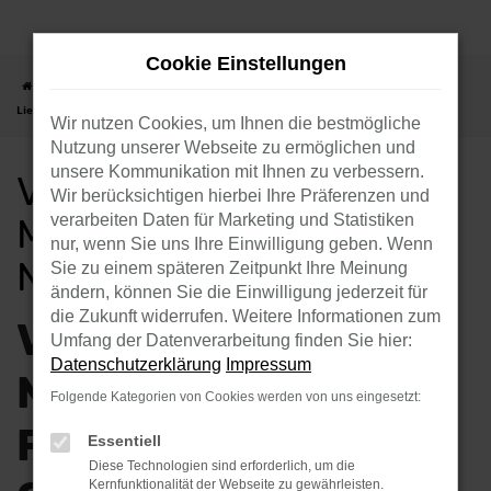
Zum
Hauptinhalt
Cookie Einstellungen
springen
Startseite
Oschatz
VW
VW Tiguan
VW Tiguan Neuwagen mit
Lieferservice nach Oschatz
Wir nutzen Cookies, um Ihnen die bestmögliche
Nutzung unserer Webseite zu ermöglichen und
unsere Kommunikation mit Ihnen zu verbessern.
VW TIGUAN NEUWAGEN
Wir berücksichtigen hierbei Ihre Präferenzen und
MIT LIEFERSERVICE
verarbeiten Daten für Marketing und Statistiken
nur, wenn Sie uns Ihre Einwilligung geben. Wenn
NACH OSCHATZ
Sie zu einem späteren Zeitpunkt Ihre Meinung
ändern, können Sie die Einwilligung jederzeit für
die Zukunft widerrufen. Weitere Informationen zum
VW TIGUAN
Umfang der Datenverarbeitung finden Sie hier:
Datenschutzerklärung
Impressum
NEUWAGEN –
Folgende Kategorien von Cookies werden von uns eingesetzt:
FANTASTISCHE
Essentiell
Diese Technologien sind erforderlich, um die
Kernfunktionalität der Webseite zu gewährleisten.